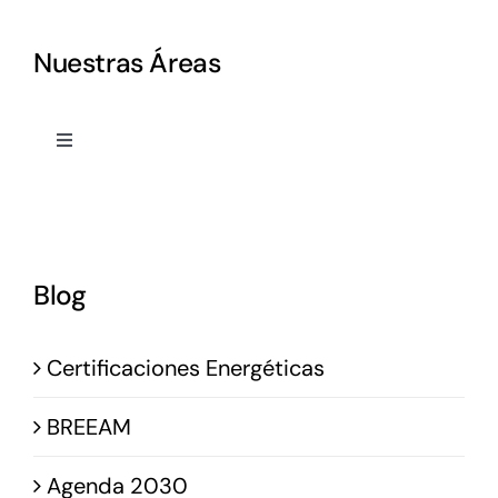
Nuestras Áreas
Toggle
Navigation
Proyectos
Dirección Obra
Blog
Project Management
Certificaciones Energéticas
Sostenibilidad
BREEAM
Agenda 2030
Blog