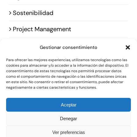
Sostenibilidad
Contacto
Project Management
Gestionar consentimiento
Para ofrecer las mejores experiencias, utilizamos tecnologías como las
cookies para almacenar y/o acceder a la información del dispositivo. El
consentimiento de estas tecnologías nos permitirá procesar datos
como el comportamiento de navegación o las identificaciones únicas
© 2025 • Bobela Group Ingeniería • Powered by
en este sitio. No consentir o retirar el consentimiento, puede afectar
negativamente a ciertas características y funciones.
Conastec
Aceptar
Llámanos
+34 616 39 74 69
Denegar
info@bobela.es
Ver preferencias