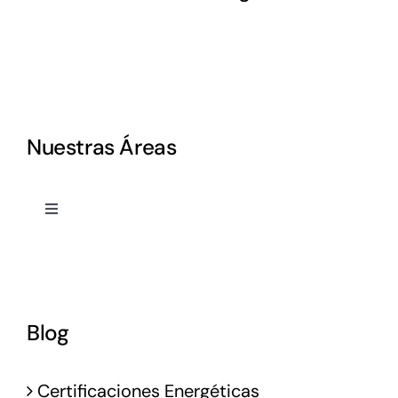
Nuestras Áreas
Toggle
Navigation
Proyectos
Dirección Obra
Blog
Project Management
Certificaciones Energéticas