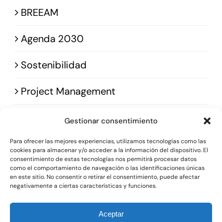
Sostenibilidad
BREEAM
Agenda 2030
Blog
Sostenibilidad
Contacto
Project Management
Gestionar consentimiento
Para ofrecer las mejores experiencias, utilizamos tecnologías como las
cookies para almacenar y/o acceder a la información del dispositivo. El
consentimiento de estas tecnologías nos permitirá procesar datos
como el comportamiento de navegación o las identificaciones únicas
© 2025 • Bobela Group Ingeniería • Powered by
en este sitio. No consentir o retirar el consentimiento, puede afectar
negativamente a ciertas características y funciones.
Conastec
Aceptar
Llámanos
+34 616 39 74 69