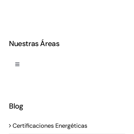
Nuestras Áreas
Toggle
Navigation
Proyectos
Dirección Obra
Blog
Project Management
Certificaciones Energéticas