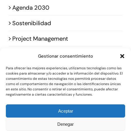
Agenda 2030
Blog
Sostenibilidad
Contacto
Project Management
Gestionar consentimiento
Para ofrecer las mejores experiencias, utilizamos tecnologías como las
cookies para almacenar y/o acceder a la información del dispositivo. El
consentimiento de estas tecnologías nos permitirá procesar datos
como el comportamiento de navegación o las identificaciones únicas
© 2025 • Bobela Group Ingeniería • Powered by
en este sitio. No consentir o retirar el consentimiento, puede afectar
negativamente a ciertas características y funciones.
Conastec
Aceptar
Llámanos
+34 616 39 74 69
Denegar