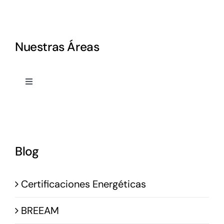
Nuestras Áreas
Toggle
Navigation
Proyectos
Dirección Obra
Blog
Project Management
Certificaciones Energéticas
Sostenibilidad
BREEAM